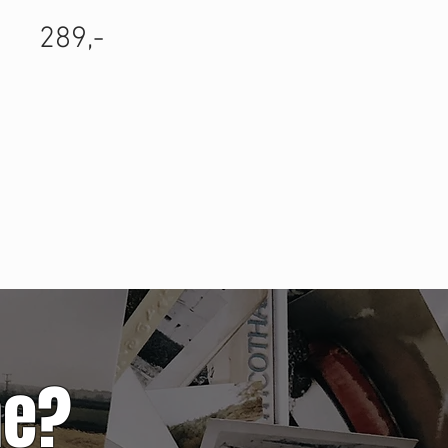
289,-
ne?