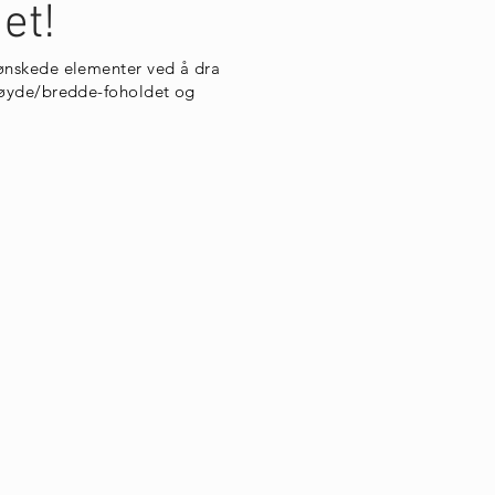
et!
uønskede elementer ved å dra
 høyde/bredde-foholdet og