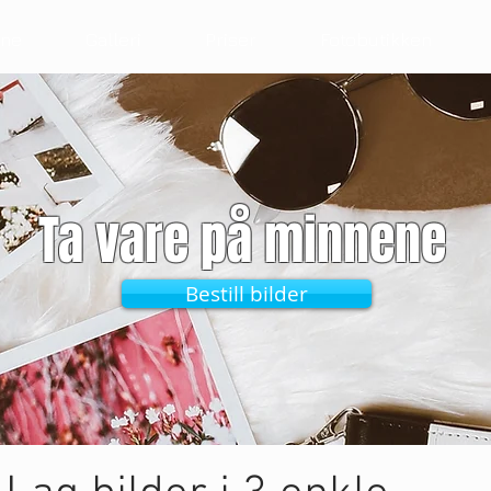
ene
Galleri
Priser
Fotobutikken
Ta vare på minnene
Bestill bilder