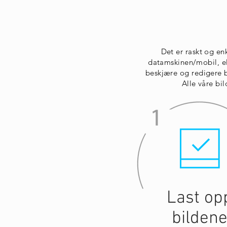
Det er raskt og enk
datamskinen/mobil, el
beskjære og redigere bi
Alle våre bi
Last op
bilden